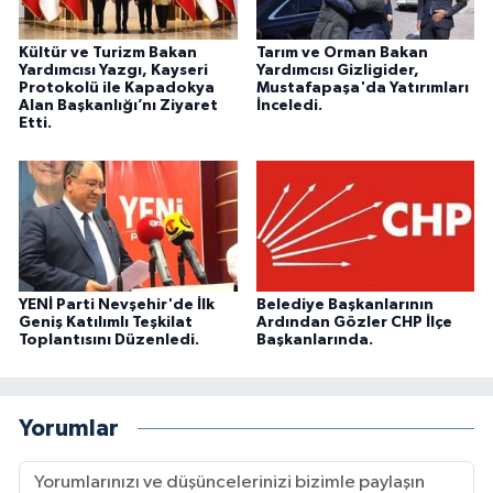
Kültür ve Turizm Bakan
Tarım ve Orman Bakan
Yardımcısı Yazgı, Kayseri
Yardımcısı Gizligider,
Protokolü ile Kapadokya
Mustafapaşa'da Yatırımları
Alan Başkanlığı’nı Ziyaret
İnceledi.
Etti.
YENİ Parti Nevşehir'de İlk
Belediye Başkanlarının
Geniş Katılımlı Teşkilat
Ardından Gözler CHP İlçe
Toplantısını Düzenledi.
Başkanlarında.
Yorumlar