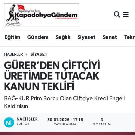
Hava Durumu
Eğitim
Gündem
Sağlık
Siyaset
Sanat
Tekn
Trafik Durumu
Süper Lig Puan Durumu ve Fikstür
HABERLER
SIYASET
GÜRER’DEN ÇİFTÇİYİ
Tüm Manşetler
ÜRETİMDE TUTACAK
KANUN TEKLİFİ
Son Dakika Haberleri
BAĞ-KUR Prim Borcu Olan Çiftçiye Kredi Engeli
Haber Arşivi
Kaldırılsın
NACI İŞLER
30.01.2026 - 17:16
3
EDITÖR
YAYINLANMA
GÖSTERIM