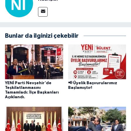
Bunlar da ilginizi çekebilir
YENİ Parti Nevşehir'de
📢 Üyelik Başvurularımız
Teşkilatlanmasını
Başlamıştır!
Tamamladı: İlçe Başkanları
Açıklandı.