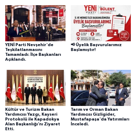
YENİ Parti Nevşehir'de
📢 Üyelik Başvurularımız
Teşkilatlanmasını
Başlamıştır!
Tamamladı: İlçe Başkanları
Açıklandı.
Kültür ve Turizm Bakan
Tarım ve Orman Bakan
Yardımcısı Yazgı, Kayseri
Yardımcısı Gizligider,
Protokolü ile Kapadokya
Mustafapaşa'da Yatırımları
Alan Başkanlığı’nı Ziyaret
İnceledi.
Etti.