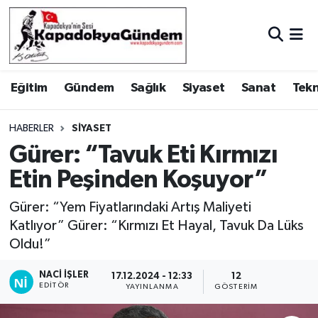
Hava Durumu
Eğitim
Gündem
Sağlık
Siyaset
Sanat
Tekn
Trafik Durumu
Süper Lig Puan Durumu ve Fikstür
HABERLER
SIYASET
Gürer: “Tavuk Eti Kırmızı
Tüm Manşetler
Etin Peşinden Koşuyor”
Son Dakika Haberleri
Gürer: “Yem Fiyatlarındaki Artış Maliyeti
Katlıyor” Gürer: “Kırmızı Et Hayal, Tavuk Da Lüks
Haber Arşivi
Oldu!”
NACI İŞLER
17.12.2024 - 12:33
12
EDITÖR
YAYINLANMA
GÖSTERIM