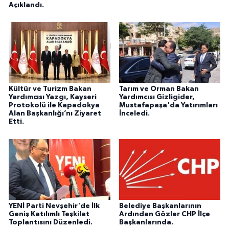
Açıklandı.
Kültür ve Turizm Bakan
Tarım ve Orman Bakan
Yardımcısı Yazgı, Kayseri
Yardımcısı Gizligider,
Protokolü ile Kapadokya
Mustafapaşa'da Yatırımları
Alan Başkanlığı’nı Ziyaret
İnceledi.
Etti.
YENİ Parti Nevşehir'de İlk
Belediye Başkanlarının
Geniş Katılımlı Teşkilat
Ardından Gözler CHP İlçe
Toplantısını Düzenledi.
Başkanlarında.