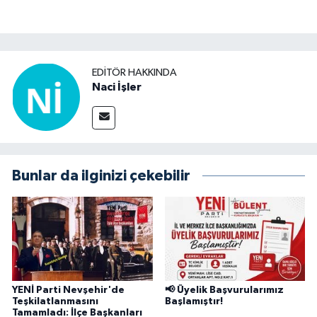
EDITÖR HAKKINDA
Naci İşler
Bunlar da ilginizi çekebilir
YENİ Parti Nevşehir'de
📢 Üyelik Başvurularımız
Teşkilatlanmasını
Başlamıştır!
Tamamladı: İlçe Başkanları