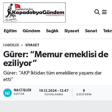
Hava Durumu
Eğitim
Gündem
Sağlık
Siyaset
Sanat
Tekn
Trafik Durumu
Süper Lig Puan Durumu ve Fikstür
HABERLER
SIYASET
Gürer: “Memur emeklisi de
Tüm Manşetler
eziliyor”
Son Dakika Haberleri
Gürer: “AKP İktidarı tüm emeklilere yaşamı dar
etti”
Haber Arşivi
NACI İŞLER
19.12.2024 - 12:47
9
EDITÖR
YAYINLANMA
GÖSTERIM