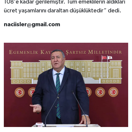
108'e kadar gerilemiştir. Tüm emeklilerin aldıkları
ücret yaşamlarını daraltan düşüklüktedir” dedi.
naciisler@gmail.com