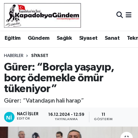
Hava Durumu
Eğitim
Gündem
Sağlık
Siyaset
Sanat
Tekn
Trafik Durumu
Süper Lig Puan Durumu ve Fikstür
HABERLER
SIYASET
Gürer: “Borçla yaşayıp,
Tüm Manşetler
borç ödemekle ömür
tükeniyor”
Son Dakika Haberleri
Gürer: “Vatandaşın hali harap”
Haber Arşivi
NACI İŞLER
16.12.2024 - 12:59
11
EDITÖR
YAYINLANMA
GÖSTERIM