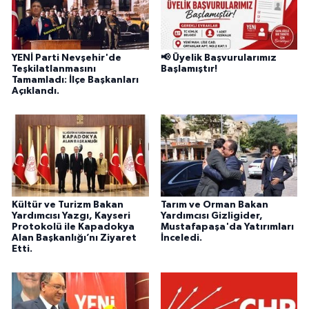
YENİ Parti Nevşehir'de
📢 Üyelik Başvurularımız
Teşkilatlanmasını
Başlamıştır!
Tamamladı: İlçe Başkanları
Açıklandı.
Kültür ve Turizm Bakan
Tarım ve Orman Bakan
Yardımcısı Yazgı, Kayseri
Yardımcısı Gizligider,
Protokolü ile Kapadokya
Mustafapaşa'da Yatırımları
Alan Başkanlığı’nı Ziyaret
İnceledi.
Etti.