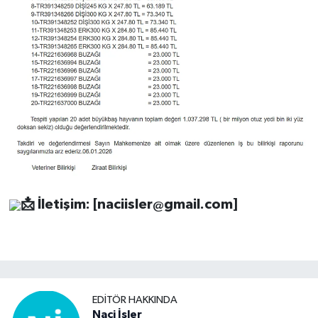
📩
İletişim: [
naciisler@gmail.com
]
EDITÖR HAKKINDA
Naci İşler