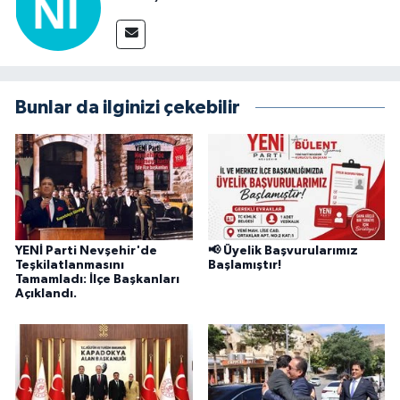
Bunlar da ilginizi çekebilir
YENİ Parti Nevşehir'de
📢 Üyelik Başvurularımız
Teşkilatlanmasını
Başlamıştır!
Tamamladı: İlçe Başkanları
Açıklandı.