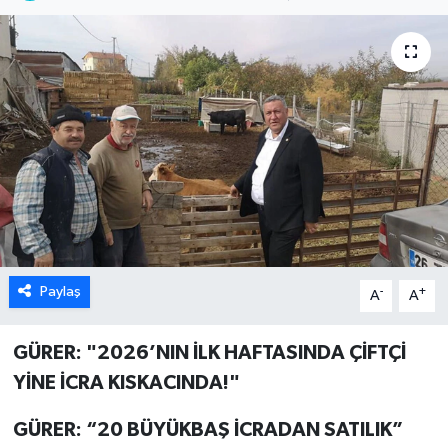
Paylaş
-
+
A
A
GÜRER: "2026’NIN İLK HAFTASINDA ÇİFTÇİ
YİNE İCRA KISKACINDA!"
GÜRER: “20 BÜYÜKBAŞ İCRADAN SATILIK”