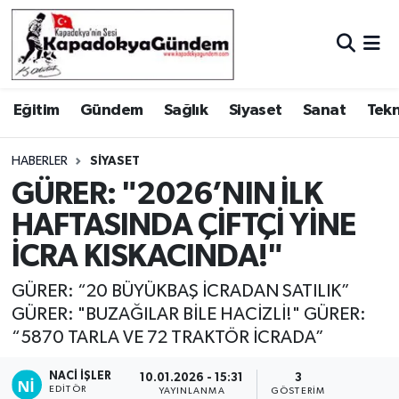
Hava Durumu
Eğitim
Gündem
Sağlık
Siyaset
Sanat
Tekn
Trafik Durumu
Süper Lig Puan Durumu ve Fikstür
HABERLER
SIYASET
GÜRER: "2026’NIN İLK
Tüm Manşetler
HAFTASINDA ÇİFTÇİ YİNE
İCRA KISKACINDA!"
Son Dakika Haberleri
GÜRER: “20 BÜYÜKBAŞ İCRADAN SATILIK”
Haber Arşivi
GÜRER: "BUZAĞILAR BİLE HACİZLİ!" GÜRER:
“5870 TARLA VE 72 TRAKTÖR İCRADA”
NACI İŞLER
10.01.2026 - 15:31
3
EDITÖR
YAYINLANMA
GÖSTERIM