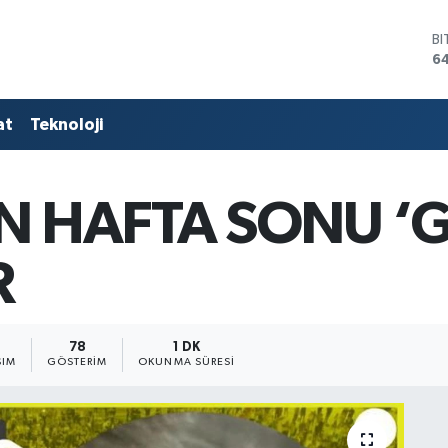
B
64
D
4
E
at
Teknoloji
5
ST
64
G
N HAFTA SONU ‘G
6
Bİ
13
R
78
1 DK
ŞIM
GÖSTERIM
OKUNMA SÜRESI