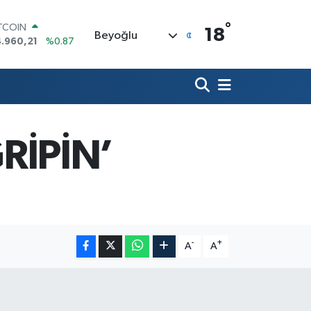
°
ITCOIN
18
Beyoğlu
.960,21
%0.87
OLAR
7,7436
%0.18
URO
5,2510
%0.32
ERLİN
,4811
%0.38
RAM ALTIN
RİPİN’
660.55
%0.03
ST100
.779
%-14
-
+
A
A