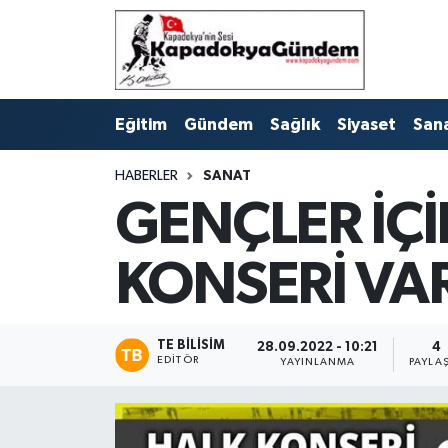
Hava Durumu
Eğitim
Gündem
Sağlık
Siyaset
San
Trafik Durumu
HABERLER
SANAT
Süper Lig Puan Durumu ve Fikstür
GENÇLER İÇİ
Tüm Manşetler
KONSERİ VA
Son Dakika Haberleri
Haber Arşivi
TE BILISIM
28.09.2022 - 10:21
4
EDITÖR
YAYINLANMA
PAYLA