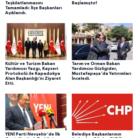
Teşkilatlanmasını
Başlamıştır!
Tamamladı: İlçe Başkanları
Açıklandı.
Kültür ve Turizm Bakan
Tarım ve Orman Bakan
Yardımcısı Yazgı, Kayseri
Yardımcısı Gizligider,
Protokolü ile Kapadokya
Mustafapaşa'da Yatırımları
Alan Başkanlığı’nı Ziyaret
İnceledi.
Etti.
YENİ Parti Nevşehir'de İlk
Belediye Başkanlarının