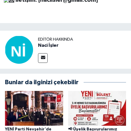
📩
İletişim: [
naciisler@gmail.com
]
EDITÖR HAKKINDA
Naci İşler
Bunlar da ilginizi çekebilir
YENİ Parti Nevşehir'de
📢 Üyelik Başvurularımız