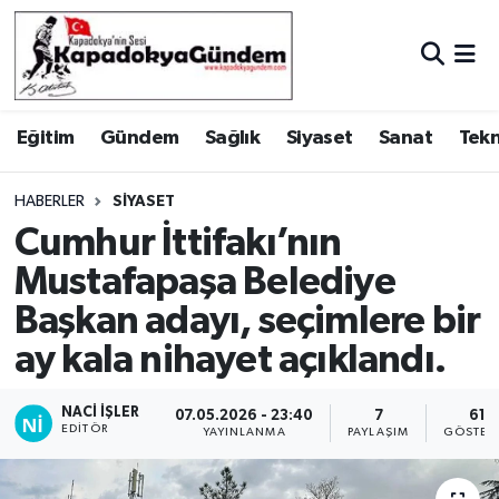
Hava Durumu
Eğitim
Gündem
Sağlık
Siyaset
Sanat
Tekn
Trafik Durumu
Süper Lig Puan Durumu ve Fikstür
HABERLER
SIYASET
Cumhur İttifakı’nın
Tüm Manşetler
Mustafapaşa Belediye
Başkan adayı, seçimlere bir
Son Dakika Haberleri
ay kala nihayet açıklandı.
Haber Arşivi
NACI İŞLER
07.05.2026 - 23:40
7
61
EDITÖR
YAYINLANMA
PAYLAŞIM
GÖSTER