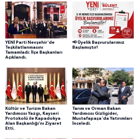
YENİ Parti Nevşehir'de
📢 Üyelik Başvurularımız
Teşkilatlanmasını
Başlamıştır!
Tamamladı: İlçe Başkanları
Açıklandı.
Kültür ve Turizm Bakan
Tarım ve Orman Bakan
Yardımcısı Yazgı, Kayseri
Yardımcısı Gizligider,
Protokolü ile Kapadokya
Mustafapaşa'da Yatırımları
Alan Başkanlığı’nı Ziyaret
İnceledi.
Etti.