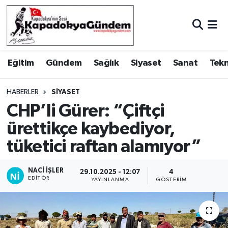
Hava Durumu
Eğitim
Gündem
Sağlık
Siyaset
Sanat
Tekn
Trafik Durumu
Süper Lig Puan Durumu ve Fikstür
HABERLER
SIYASET
CHP’li Gürer: “Çiftçi
Tüm Manşetler
ürettikçe kaybediyor,
tüketici raftan alamıyor”
Son Dakika Haberleri
Haber Arşivi
NACI İŞLER
29.10.2025 - 12:07
4
EDITÖR
YAYINLANMA
GÖSTERIM