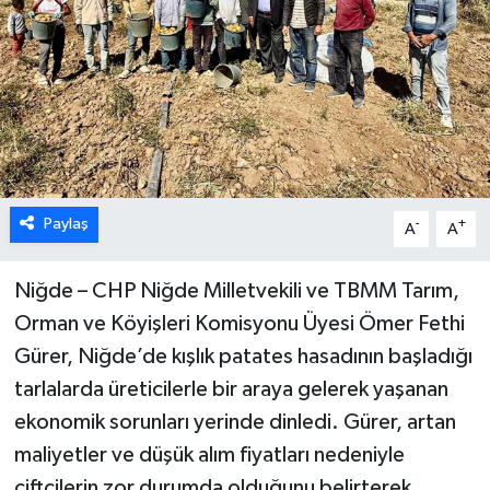
Paylaş
-
+
A
A
Niğde – CHP Niğde Milletvekili ve TBMM Tarım,
Orman ve Köyişleri Komisyonu Üyesi Ömer Fethi
Gürer, Niğde’de kışlık patates hasadının başladığı
tarlalarda üreticilerle bir araya gelerek yaşanan
ekonomik sorunları yerinde dinledi. Gürer, artan
maliyetler ve düşük alım fiyatları nedeniyle
çiftçilerin zor durumda olduğunu belirterek,