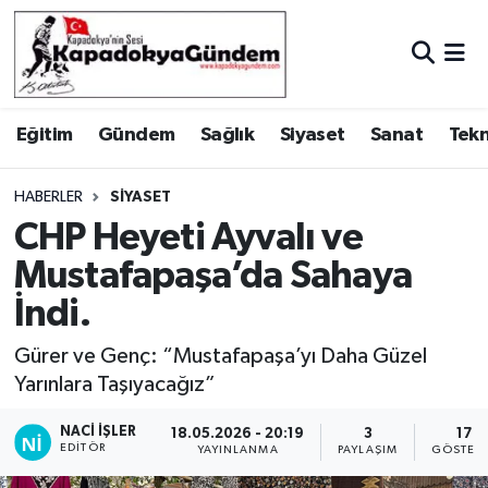
Hava Durumu
Eğitim
Gündem
Sağlık
Siyaset
Sanat
Tekn
Trafik Durumu
Süper Lig Puan Durumu ve Fikstür
HABERLER
SIYASET
CHP Heyeti Ayvalı ve
Tüm Manşetler
Mustafapaşa’da Sahaya
İndi.
Son Dakika Haberleri
Gürer ve Genç: “Mustafapaşa’yı Daha Güzel
Haber Arşivi
Yarınlara Taşıyacağız”
NACI İŞLER
18.05.2026 - 20:19
3
17
EDITÖR
YAYINLANMA
PAYLAŞIM
GÖSTER