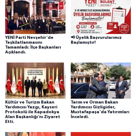
YENİ Parti Nevşehir'de
📢 Üyelik Başvurularımız
Teşkilatlanmasını
Başlamıştır!
Tamamladı: İlçe Başkanları
Açıklandı.
Kültür ve Turizm Bakan
Tarım ve Orman Bakan
Yardımcısı Yazgı, Kayseri
Yardımcısı Gizligider,
Protokolü ile Kapadokya
Mustafapaşa'da Yatırımları
Alan Başkanlığı’nı Ziyaret
İnceledi.
Etti.