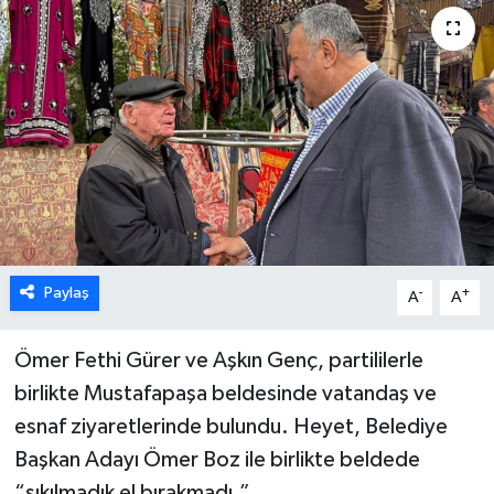
Paylaş
-
+
A
A
Ömer Fethi Gürer ve Aşkın Genç, partililerle
birlikte Mustafapaşa beldesinde vatandaş ve
esnaf ziyaretlerinde bulundu. Heyet, Belediye
Başkan Adayı Ömer Boz ile birlikte beldede
“sıkılmadık el bırakmadı.”