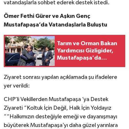
vatandaşlarla sohbet ederek destek istedi.
Ömer Fethi Gürer ve Aşkın Genç
Mustafapaşa’da Vatandaşlarla Buluştu
Tarım ve Orman Bakan
Yardımcısı Gizligider,
Mustafapaşa'da
Yatırımları İnceledi.
Ziyaret sonrası yapılan açıklamada şu ifadelere
yer verildi:
CHP’li Vekillerden Mustafapaşa ’ya Destek
Ziyareti “Koltuk İçin Değil, Halk İçin Yoldayız
”“Halkımızın desteğiyle emeği ve dayanışmayı
büyüterek Mustafapaşa’yı daha güzel yarınlara