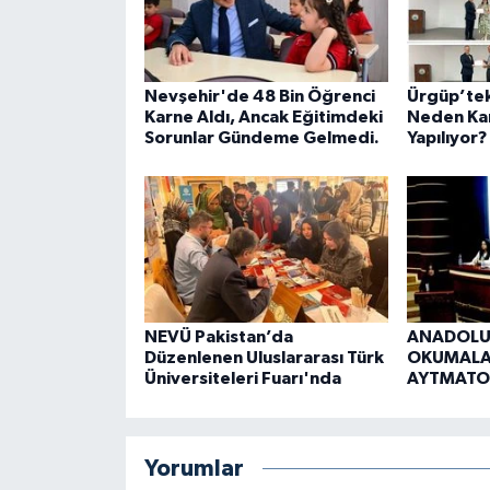
Nevşehir'de 48 Bin Öğrenci
Ürgüp’teki
Karne Aldı, Ancak Eğitimdeki
Neden Ka
Sorunlar Gündeme Gelmedi.
Yapılıyor?
NEVÜ Pakistan’da
ANADOLU
Düzenlenen Uluslararası Türk
OKUMALAR
Üniversiteleri Fuarı'nda
AYTMATO
Yorumlar