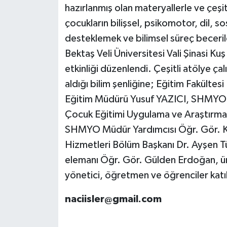
hazırlanmış olan materyallerle ve çeşi
çocukların bilişsel, psikomotor, dil, so
desteklemek ve bilimsel süreç beceril
Bektaş Veli Üniversitesi Vali Şinasi K
etkinliği düzenlendi. Çeşitli atölye çal
aldığı bilim şenliğine; Eğitim Fakültesi
Eğitim Müdürü Yusuf YAZICI, SHMYO
Çocuk Eğitimi Uygulama ve Araştırm
SHMYO Müdür Yardımcısı Öğr. Gör. Ke
Hizmetleri Bölüm Başkanı Dr. Ayşen T
elemanı Öğr. Gör. Gülden Erdoğan, üni
yönetici, öğretmen ve öğrenciler katıl
naciisler@gmail.com