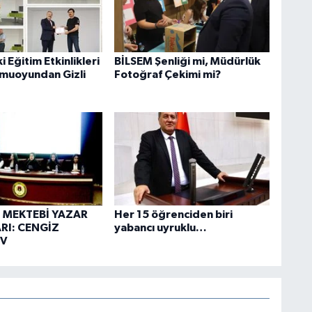
 Eğitim Etkinlikleri
BİLSEM Şenliği mi, Müdürlük
muoyundan Gizli
Fotoğraf Çekimi mi?
 MEKTEBİ YAZAR
Her 15 öğrenciden biri
I: CENGİZ
yabancı uyruklu…
V