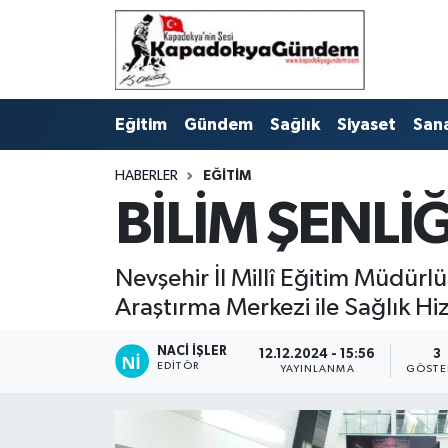
Hava Durumu
Eğitim
Gündem
Sağlık
Siyaset
San
Trafik Durumu
HABERLER
EĞITIM
Süper Lig Puan Durumu ve Fikstür
BİLİM ŞENLİ
Tüm Manşetler
Nevşehir İl Millî Eğitim Müdürl
Son Dakika Haberleri
Araştırma Merkezi ile Sağlık Hi
Haber Arşivi
NACI İŞLER
12.12.2024 - 15:56
3
EDITÖR
YAYINLANMA
GÖSTE