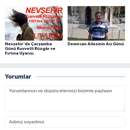
Nevşehir'de Çarşamba
Demircan Ailesinin Acı Günü
Günü Kuvvetli Rüzgâr ve
Fırtına Uyarısı.
Yorumlar