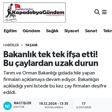
Hava Durumu
Eğitim
Gündem
Sağlık
Siyaset
Sanat
Tekn
Trafik Durumu
Süper Lig Puan Durumu ve Fikstür
HABERLER
YAŞAM
Bakanlık tek tek ifşa etti!
Tüm Manşetler
Bu çaylardan uzak durun
Son Dakika Haberleri
Tarım ve Orman Bakanlığı gıdada hile yapan
firmaları açıklamaya devam ediyor. Bakanlığın
Haber Arşivi
açıkladığı yeni listede bu kez çay firmaları deşifre
edildi.
NACI İŞLER
19.12.2024 - 13:35
17
EDITÖR
YAYINLANMA
GÖSTERIM