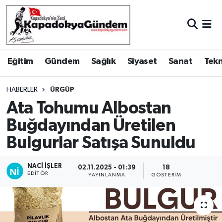
Hava Durumu
Eğitim
Gündem
Sağlık
Siyaset
Sanat
Tekn
Trafik Durumu
Süper Lig Puan Durumu ve Fikstür
HABERLER
ÜRGÜP
Ata Tohumu Albostan
Tüm Manşetler
Buğdayından Üretilen
Bulgurlar Satışa Sunuldu
Son Dakika Haberleri
Haber Arşivi
NACI İŞLER
02.11.2025 - 01:39
18
EDITÖR
YAYINLANMA
GÖSTERIM