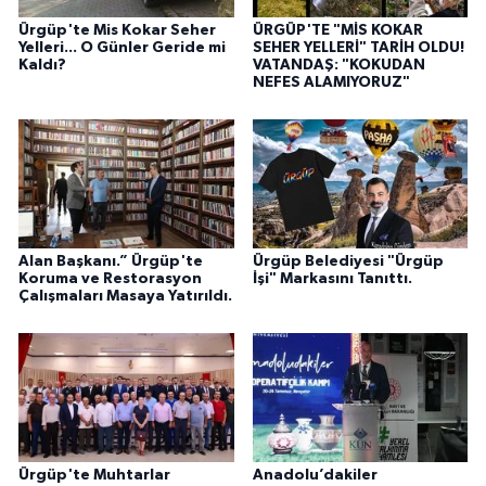
Ürgüp'te Mis Kokar Seher
ÜRGÜP'TE "MİS KOKAR
Yelleri... O Günler Geride mi
SEHER YELLERİ" TARİH OLDU!
Kaldı?
VATANDAŞ: "KOKUDAN
NEFES ALAMIYORUZ"
Alan Başkanı.” Ürgüp'te
Ürgüp Belediyesi "Ürgüp
Koruma ve Restorasyon
İşi" Markasını Tanıttı.
Çalışmaları Masaya Yatırıldı.
Ürgüp'te Muhtarlar
Anadolu’dakiler