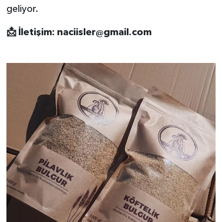
geliyor.
📩
İletişim:
naciisler@gmail.com