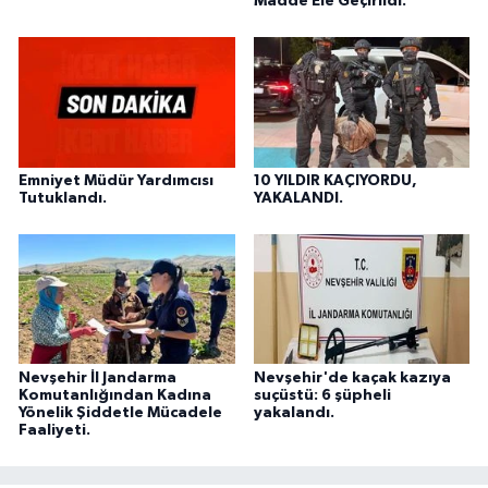
Madde Ele Geçirildi.
Emniyet Müdür Yardımcısı
10 YILDIR KAÇIYORDU,
Tutuklandı.
YAKALANDI.
Nevşehir İl Jandarma
Nevşehir'de kaçak kazıya
Komutanlığından Kadına
suçüstü: 6 şüpheli
Yönelik Şiddetle Mücadele
yakalandı.
Faaliyeti.