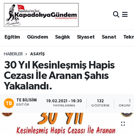
Hava Durumu
Eğitim
Gündem
Sağlık
Siyaset
Sanat
Tekn
Trafik Durumu
Süper Lig Puan Durumu ve Fikstür
HABERLER
ASAYIŞ
30 Yıl Kesinleşmiş Hapis
Tüm Manşetler
Cezası İle Aranan Şahıs
Yakalandı.
Son Dakika Haberleri
Haber Arşivi
TE BILISIM
19.02.2021 - 16:30
132
1 
EDITÖR
YAYINLANMA
GÖSTERIM
OKUNMA