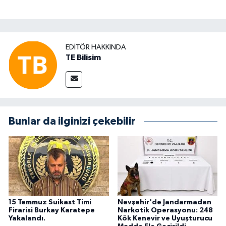
EDITÖR HAKKINDA
TE Bilisim
Bunlar da ilginizi çekebilir
15 Temmuz Suikast Timi
Nevşehir'de Jandarmadan
Firarisi Burkay Karatepe
Narkotik Operasyonu: 248
Yakalandı.
Kök Kenevir ve Uyuşturucu