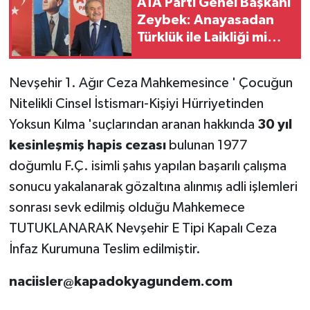
ATA Parti Genel Başkanı
Zeybek: Anayasadan
Türklük ile Laikliği mi
kaldıracaksınız?
Nevşehir 1. Ağır Ceza Mahkemesince ' Çocuğun
Nitelikli Cinsel İstismarı-Kişiyi Hürriyetinden
Yoksun Kılma 'suçlarından aranan hakkında
30 yıl
kesinleşmiş hapis cezası
bulunan 1977
doğumlu F.Ç. isimli şahıs yapılan başarılı çalışma
sonucu yakalanarak gözaltına alınmış adli işlemleri
sonrası sevk edilmiş olduğu Mahkemece
TUTUKLANARAK Nevşehir E Tipi Kapalı Ceza
İnfaz Kurumuna Teslim edilmiştir.
naciisler@kapadokyagundem.com